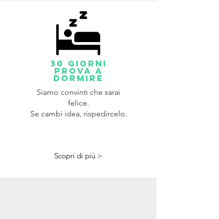
30 giorni
prova a
dormire
Siamo convinti che sarai
felice.
Se cambi idea, rispedircelo.
Scopri di più >